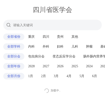
四川省医学会
全部省份
重庆
四川
贵州
其他
全部学科
内科
外科
妇科
儿科
肿瘤
基
全部分会
包虫病分会
变态反应学分会
肠外肠内营养
全部年份
2028
2027
2026
2025
2024
20
全部月份
1月
2月
3月
4月
5月
6月
加载中..