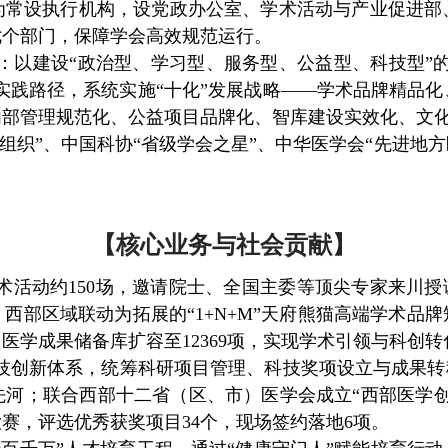
处为常设执行机构，设党政办公室、学术活动与产业促进
七个部门，保障学会高效规范运行。
：以建设
“政治型、学习型、服务型、公益型、科技型”的
为实践路径，系统实施“十化”发展战略——学术品牌精品
内部管理规范化、公益项目品牌化、智库建设实效化、文
组织”、中国科协“省级学会之星”、中华医学会“先进地方
【核心业务与社会贡献】
术活动约
150场，邀请院士、全国主委等顶尖专家来川授
部区域联动为拓展的“1+N+M”天府熊猫高端学术品牌
，医学成果储备库扩容至12369项，实现学术引领与科创
技创新体系，统筹科研项目管理、科技奖项设立与成果转
先河；联合西部十二省（区、市）医学会成立“西部医学创
赛，评选优秀获奖项目34个，现场签约落地6项。