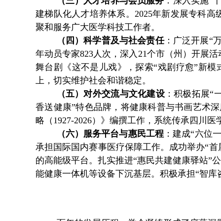
（三）人才培养与会员服务
：
深入实施
“
建梯队化人才培养体系。2025年新发展专科高
聚和服务广大医学科技工作者。
（四）科学普及与社会责任
：
广泛开展
“
年动员专家823人次，深入21个市（州）开展活
舞台剧《这不是儿戏》，探索“戏剧疗愈”新模
上，切实维护社会和谐稳定。
（五）对外交流与文化建设
：
积极拓展
“
香送健康”特色品牌，将健康科普与书画艺术深度
略（1927-2026）》编撰工作，系统传承四川
（六）服务平台与惠民工程
：
建成
“六位
承担国际国内赛事医疗保障工作。成功举办“首
的高能级平台。扎实推进“惠民共建健康驿站”公
能健康一体机等设备下沉基层。积极承担“智库