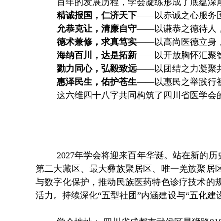
百年的发展历程，学会凝练形成了底蕴深
精诚报国，仁济天下
——以赤诚之心服务
允恭克让，清廉自守
——以谦恭之德待人
德术兼修，求真笃实
——以高尚医德立身
海纳百川，达是拓新
——以开放胸怀汇聚
勠力同心，弘毅致远
——以团结之力凝聚
惠泽民生，佑护苍生
——以惠民之举践行
这六维四十八字共同构筑了四川省医学会
2027年学会将迎来百年华诞。站在新的
第二大藏区、最大彝族聚居区、唯一羌族聚居
与数字化保护，推动民族医药特色诊疗技术的
活力。持续深化“五型社团”内涵建设与“五化