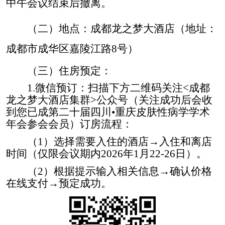
中午会议结束后撤离。
（二）地点：成都龙之梦大酒店（地址：
成都市成华区嘉陵江路
8号）
（三）住房预定：
1.微信预订：
扫描下方二维码关注
<成都
龙之梦大酒店集群>公众号（关注成功后会收
到您已成第二十届四川•重庆皮肤性病学学术
年会参会会员）订房流程：
（
1
）
选择需要入住的酒店
→入住和离店
时间（仅限会议期内
2026年
1月
22-
2
6
日）。
（
2
）
根据提示输入相关信息
→确认价格
在线支付→预定成功。