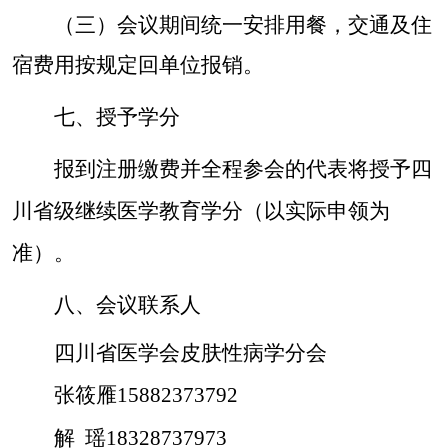
（三）
会议
期间
统一安排用餐，交通及住
宿费用按规定回单位报销。
七
、
授予学分
报到注册缴费并全程参会的代表将授予
四
川
省级继续医学教育学分（以实际申领为
准）。
八
、会议
联系人
四川省医学会皮肤性病学
分会
张筱雁
15882373792
解
瑶
18328737973