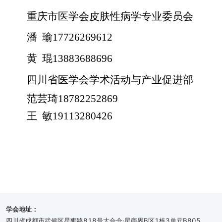
重庆市医学会皮肤性病学专业委员会
潘
瑜
17726269612
黄
琨
13883688696
四川省医学会学术活动与产业促进部
范芸琦
18782252869
王
敏
19113280426
学会地址：
四川省成都市武侯区星狮路818号大合仓·星商界B区1栋3单元B805、