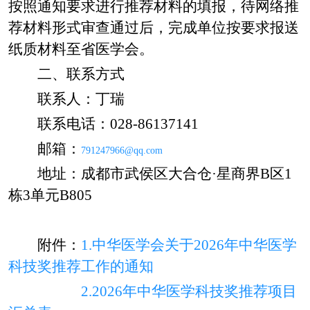
按照通知要求
进行推荐材料的填报，待网络推
荐材料形式审查通过后，完成单位
按要求
报送
纸质材料至
省医
学会。
二
、联系方式
联系人：丁瑞
联系电话：
028-86137141
邮箱：
791247966@qq.com
地址：成都
市
武侯区大合仓
·星商界B区1
栋3单元B805
附件：
1.中华医学会关于202
6
年中华医学
科技奖推荐
工作的通知
2.202
6
年中华医学科技奖推荐项目