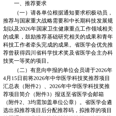
一、
推荐
要求
（
一
）
请各单位根据通知要求积极
动员，
推荐与国家重大战略需要和中长期科技发展规
划以及
2026年国家卫生健康重点工作领域相关
的成果，鼓励推荐基础研究相关的成果和青年
科技工作者牵头完成的成果。
省医
学会优先推
荐曾获得四川省科学技术奖
及省医
学会
主办
科
技奖一等奖的项目。
（
二
）
有意向申报的单位会员请于
202
6
年
4
月
1
5
日前将
202
6
年中华医学科技奖推荐项目
汇总表（附件
2）
、
202
6
年中华医学科技奖推
荐项目简介（附件
3）报送至
省医
学会邮箱
（附件
2、3均需加盖单位公章）。
省医学会遴
选出拟推荐项目后
分配推荐码，
拟
推荐的项目