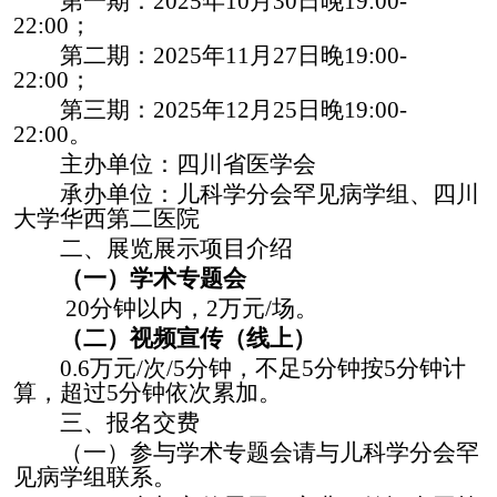
第一期：
202
5
年
10
月
30
日
晚
19:00-
22:00；
第二期：
2025年11月27日晚19:00-
22:00；
第三期：
2025年12月25日晚19:00-
22:00。
主办单位：四川省医学会
承办单位：
儿科学分会罕见病学组、四川
大学华西第二医院
二、展览展示项目介绍
（一）学术专题会
2
0分钟以内，
2
万元
/场
。
（
二
）视频宣传（线上）
0.6
万元
/次/5分钟，
不足
5分钟按5分钟计
算，
超过
5分钟依次累加。
三、报名交费
（一）参与学术专题会请与
儿科学分会罕
见病学组
联系。