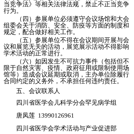
当竞争法》等相关法律法规，禁止不正当竞争
行为。
（
四
）参展单位必须遵守会议场馆和大会
组委会关于消防、安全、防疫等方面的制度和
规定，配合做好相关工作。
（
五
）参展单位不得在会议期间开展与会
议和展览无关的活动，展览展示活动不得影响
学术活动的正常进行
。
（
六
）如因发生不可抗力事件（包括但不
限于自然灾害、疫情、政府征用或限制使用场
馆等）造成会议延期或取消，主办单位除履行
合同约定的义务外，不承担
任何违约
责任。
五、会议联系人
四川省医学会
儿科学
分
会
罕见病
学组
唐凤莲
13990126961
四川省医学会
学术活动
与产业促进
部