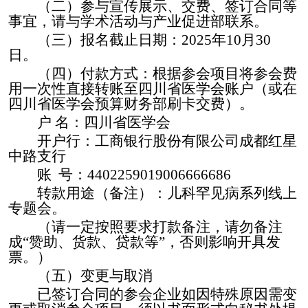
（二）参与
宣传展示、交费、签订合同等
事宜，请与学术活动
与产业促进部
联系。
（三）报名截止日期：
202
5
年
10
月
30
日。
（四）付款方式：根据参会项目将参会费
用一次性直接转账至四川省医学会账户（或在
四川省医学会预算财务部刷卡交费）。
户
名：四川省医学会
开户行：工商银行股份有限公司成都红星
中路支行
账
号：
4402259019006666686
转款用途（备注）：
儿科罕见病系列线上
专题会
。
（请一定按照要求打款备注，请勿备注
成
“赞助、货款、贷款等”，否则影响开具发
票。）
（五）变更与取消
已签订合同的参会
企业如因特殊原因需变