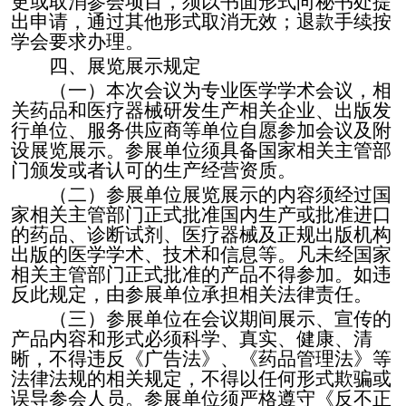
更或取消参会项目，须以书面形式向秘书处提
出申请，通过其他形式取消无效；退款手续按
学会要求办理。
四、展览展示规定
（一）本次会议为专业医学学术会议，相
关药品和医疗器械研发生产相关企业、出版发
行单位、服务供应商等单位自愿参加会议及附
设展览展示。参展单位须具备国家相关主管部
门颁发或者认可的生产经营资质。
（
二
）
参展单位展览展示的内容
须
经过国
家相关主管部门正式批准国内生产或批准进口
的药品、诊断试剂、医疗器械及正规出版机构
出版的医学学术、技术和信息等。凡未经国家
相关主管部门正式批准的产品不得参加。如违
反此规定，由参展单位承担相关法律责任。
（
三
）参展单位在会议期间展示、宣传的
产品内容和形式必须科学、真实、健康、清
晰，不得违反《广告法》、《药品管理法》等
法律法规的相关规定，不得以任何形式欺骗或
误导参会人员。参展
单位
须严格遵守《反不正