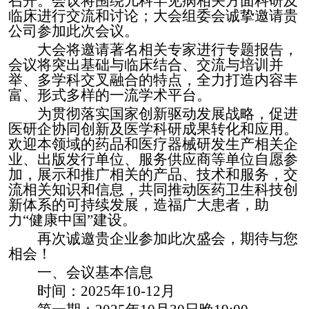
召开
。
会议将围绕
儿
科
罕见病
相关方面科研及
临床进行交流和讨论；大会组委会诚挚邀请贵
公司参加此次会议。
大会将邀请著名相关专家进行专题报告，
会议将突出基础与临床结合、交流与培训并
举、多学科交叉融合的特点，全力打造内容丰
富、形式多样的一流学术平台。
为贯彻落实国家创新驱动发展战略，促进
医研企协同创新及医学科研成果转化和应用。
欢迎本领域的药品和医疗器械研发生产相关企
业、出版发行单位、服务供应商等单位自愿参
加，展示和推广相关的产品、技术和服务，交
流相关知识和信息，共同推动医药卫生科技创
新体系的可持续发展，造福广大患者，助
力
“健康中国”建设。
再次诚邀贵企业参加此次盛会，期待与您
相会！
一、会议基本信息
时间：
202
5
年
10
-12月