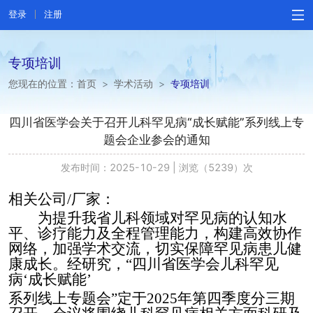
登录
注册
专项培训
您现在的位置：
首页
>
学术活动
>
专项培训
四川省医学会关于召开儿科罕见病“成长赋能”系列线上专
题会企业参会的通知
发布时间：2025-10-29
|
浏览（5239）次
相关
公司
/厂家：
为
提升我省儿科领域对罕见病的认知水
平、诊疗能力及全程管理能力，构建高效协作
网络，
加强学术交流，
切实保障罕见病患儿健
康成长
。经研究，
“
四川省医学会
儿科罕见
病
‘
成长赋能
’
系列
线上
专题会
”
定于
202
5
年
第四季度分三期