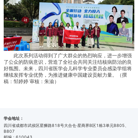
此次系列活动得到了广大群众的热烈响应，进一步增强
了公众的防病意识，营造了全社会共同关注结核病防治的良
好氛围。未来，四川省医学会儿科学
专业委员会
感染学组将
继续发挥专业优势，为推进健康中国建设贡献力量。
（
撰
稿：邹婷婷
审核：朱渝
）
学会地址：
四川省成都市武侯区星狮路818号大合仓·星商界B区1栋3单元B805、
B807
邮编：610043