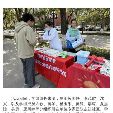
活动期间，学组
组长朱渝，副组长廖静、李茂霞、沈
兴，以及
学组成员
方敏、黄琴、杨玉湘、黄静、廖琼、夏嘉
陵、吴勇
、
唐川婷
等分组织所在单位专家团队
走进社区、学